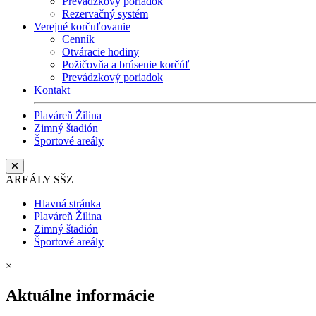
Prevádzkový poriadok
Rezervačný systém
Verejné korčuľovanie
Cenník
Otváracie hodiny
Požičovňa a brúsenie korčúľ
Prevádzkový poriadok
Kontakt
Plaváreň Žilina
Zimný štadión
Športové areály
AREÁLY SŠZ
Hlavná stránka
Plaváreň Žilina
Zimný štadión
Športové areály
×
Aktuálne informácie