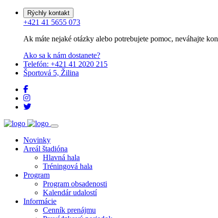
Rýchly kontakt
+421 41 5655 073
Ak máte nejaké otázky alebo potrebujete pomoc, neváhajte kon
Ako sa k nám dostanete?
Telefón: +421 41 2020 215
Športová 5, Žilina
Novinky
Areál štadióna
Hlavná hala
Tréningová hala
Program
Program obsadenosti
Kalendár udalostí
Informácie
Cenník prenájmu