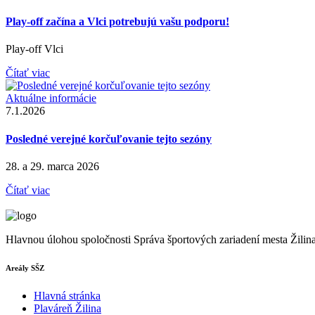
Play-off začína a Vlci potrebujú vašu podporu!
Play-off Vlci
Čítať viac
Aktuálne informácie
7.1.2026
Posledné verejné korčuľovanie tejto sezóny
28. a 29. marca 2026
Čítať viac
Hlavnou úlohou spoločnosti Správa športových zariadení mesta Žilina, 
Areály SŠZ
Hlavná stránka
Plaváreň Žilina