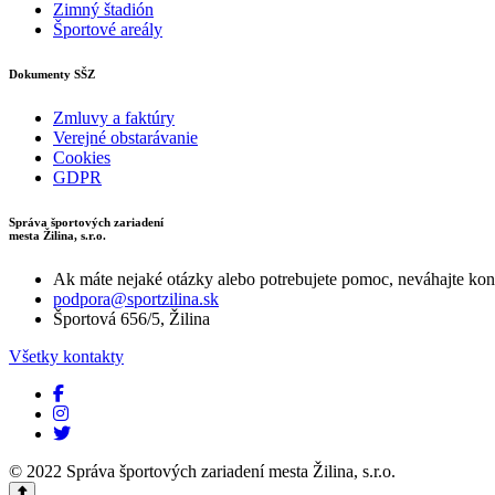
Zimný štadión
Športové areály
Dokumenty SŠZ
Zmluvy a faktúry
Verejné obstarávanie
Cookies
GDPR
Správa športových zariadení
mesta Žilina, s.r.o.
Ak máte nejaké otázky alebo potrebujete pomoc, neváhajte kon
podpora@sportzilina.sk
Športová 656/5, Žilina
Všetky kontakty
© 2022 Správa športových zariadení mesta Žilina, s.r.o.