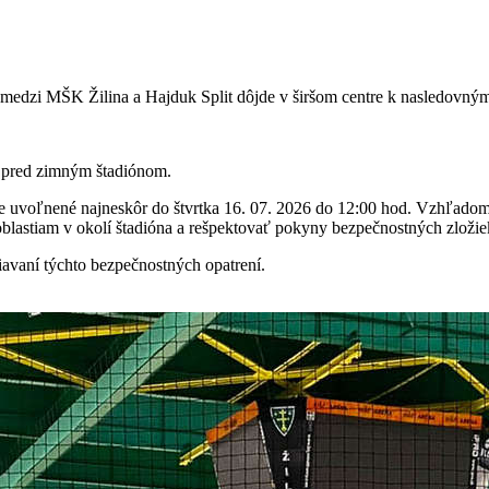
gy medzi MŠK Žilina a Hajduk Split dôjde v širšom centre k nasledovn
 pred zimným štadiónom.
voľnené najneskôr do štvrtka 16. 07. 2026 do 12:00 hod. Vzhľadom na
blastiam v okolí štadióna a rešpektovať pokyny bezpečnostných zložie
iavaní týchto bezpečnostných opatrení.