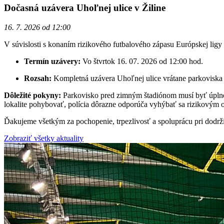
Dočasná uzávera Uhoľnej ulice v Žiline
16. 7. 2026 od 12:00
V súvislosti s konaním rizikového futbalového zápasu Európskej li
Termín uzávery:
Vo štvrtok 16. 07. 2026 od 12:00 hod.
Rozsah:
Kompletná uzávera Uhoľnej ulice vrátane parkoviska
Dôležité pokyny:
Parkovisko pred zimným štadiónom musí byť úplne u
lokalite pohybovať, polícia dôrazne odporúča vyhýbať sa rizikovým o
Ďakujeme všetkým za pochopenie, trpezlivosť a spoluprácu pri dodrž
Zobraziť všetky aktuality