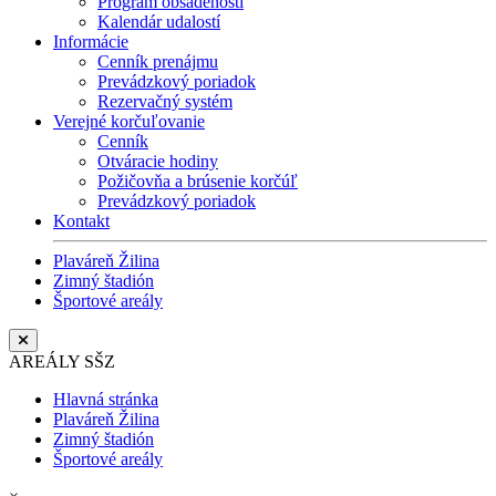
Program obsadenosti
Kalendár udalostí
Informácie
Cenník prenájmu
Prevádzkový poriadok
Rezervačný systém
Verejné korčuľovanie
Cenník
Otváracie hodiny
Požičovňa a brúsenie korčúľ
Prevádzkový poriadok
Kontakt
Plaváreň Žilina
Zimný štadión
Športové areály
AREÁLY SŠZ
Hlavná stránka
Plaváreň Žilina
Zimný štadión
Športové areály