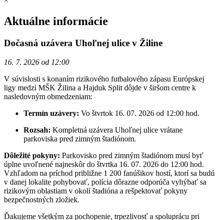
×
Aktuálne informácie
Dočasná uzávera Uhoľnej ulice v Žiline
16. 7. 2026 od 12:00
V súvislosti s konaním rizikového futbalového zápasu Európskej
ligy medzi MŠK Žilina a Hajduk Split dôjde v širšom centre k
nasledovným obmedzeniam:
Termín uzávery:
Vo štvrtok 16. 07. 2026 od 12:00 hod.
Rozsah:
Kompletná uzávera Uhoľnej ulice vrátane
parkoviska pred zimným štadiónom.
Dôležité pokyny:
Parkovisko pred zimným štadiónom musí byť
úplne uvoľnené najneskôr do štvrtka 16. 07. 2026 do 12:00 hod.
Vzhľadom na príchod približne 1 200 fanúšikov hostí, ktorí sa budú
v danej lokalite pohybovať, polícia dôrazne odporúča vyhýbať sa
rizikovým oblastiam v okolí štadióna a rešpektovať pokyny
bezpečnostných zložiek.
Ďakujeme všetkým za pochopenie, trpezlivosť a spoluprácu pri