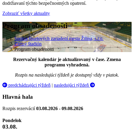
dodržiavaní týchto bezpečnostných opatrení.
Zobraziť všetky aktuality
Program obsadenosti
Správa športových zariadení mesta Žilina, s.r.o.
Zimný štadión
Program obsadenosti
Rezervačný kalendár je aktualizovaný v čase. Zmena
programu vyhradená.
Rozpis na nasledujúci týždeň je dostupný vždy v piatok.
predchádzajúci týždeň
|
nasledujúci týždeň
Hlavná hala
Rozpis rezervácií
03.08.2026 - 09.08.2026
Pondelok
03.08.