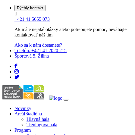
Rýchly kontakt
+421 41 5655 073
Ak máte nejaké otázky alebo potrebujete pomoc, neváhajte
kontaktovať náš tím.
Ako sa k nám dostanete?
Telefón: +421 41 2020 215
Športová 5, Žilina
Novinky
Areál štadióna
Hlavná hala
Tréningová hala
Program