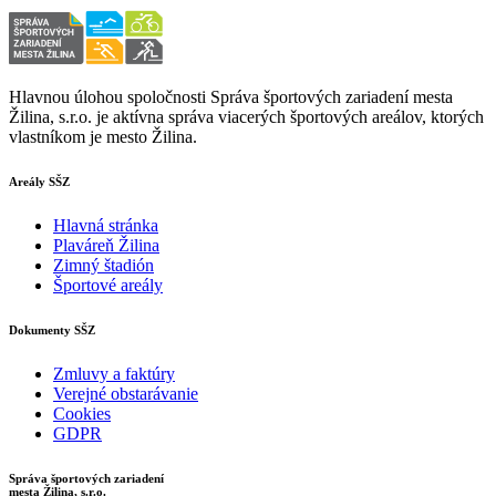
Hlavnou úlohou spoločnosti Správa športových zariadení mesta
Žilina, s.r.o. je aktívna správa viacerých športových areálov, ktorých
vlastníkom je mesto Žilina.
Areály SŠZ
Hlavná stránka
Plaváreň Žilina
Zimný štadión
Športové areály
Dokumenty SŠZ
Zmluvy a faktúry
Verejné obstarávanie
Cookies
GDPR
Správa športových zariadení
mesta Žilina, s.r.o.