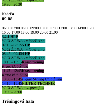
VLCI ŽILINA,a.s.-prenájom
19:30 - 20:30
Nedeľa
09.08.
06:00
07:00
08:00
09:00
10:00
11:00
12:00
13:00
14:00
15:00
16:00
17:00
18:00
19:00
20:00
21:00
3,2,1 HPP
VLCI ŽILINA - mládež, s.r.o.
07:15 - 08:15
5 HP
VLCI ŽILINA - mládež, s.r.o.
08:45 - 09:45
4 HP
VLCI ŽILINA - mládež, s.r.o.
10:15 - 11:15
Kraso trening
Kraso klub Žilina
11:45 - 12:45
Kraso trening
Kraso klub Žilina
13:00 - 13:45
Figure Skating Club Žilina
14:15 - 15:45
FILTER TECHNIK
VLCI ŽILINA,a.s.-prenájom
19:00 - 20:00
Tréningová hala